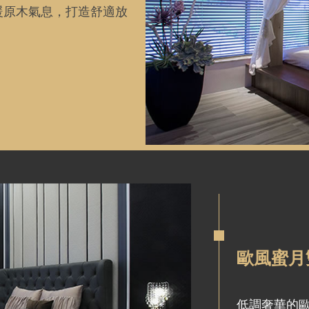
暖原木氣息，打造舒適放
歐風蜜月
低調奢華的