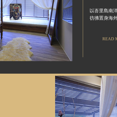
以峇里島南
彷彿置身海外V
READ 