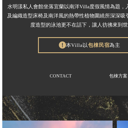
水明漾私人會館坐落宜蘭以南洋Villa度假風情為題
及編織造型床椅及南洋風的熱帶性植物圍繞所深深吸
度造型的泳池更不在話下，讓人彷彿來到
本Villa以
包棟民宿
為主
CONTACT
包棟方案