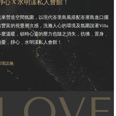
靜心
水明漾私人會館！
X
光來營造空間氛圍，以現代峇里島風搭配峇厘島進口擺
豐富的視覺層次感，洗滌人心的環境及氛圍說著Villa
多麼溫暖，頓時心靈的壓力也隨之消失，彷彿﹑置身﹑
無憂﹑靜心﹑水明漾私人會館！
環境設施