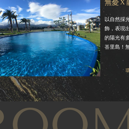
無憂
X
以自然採
飾，表現出
的陽光有
峇里島！