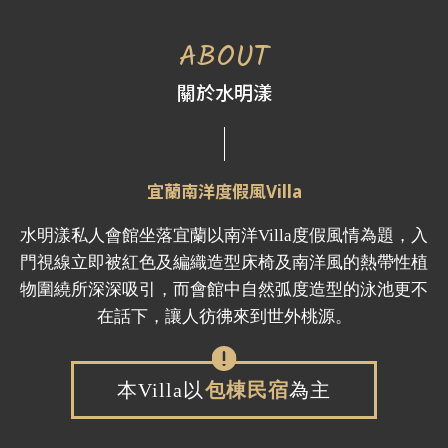
民宿
宜蘭民宿
ABOUT
三星鄉民宿
羅東民宿
關於水明漾
包棟民宿
宜蘭南洋度假風Villa
水明漾私人會館坐落宜蘭以南洋Villa度假風情為題，入
門視線立即被紅色及編織造型床椅及南洋風的熱帶性植
物圍繞所深深吸引，而會館中自然弧度造型的泳池更不
在話下，讓人彷彿來到世外桃源。
本Villa以
包棟民宿
為主