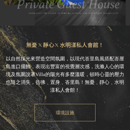
無憂
靜心
水明漾私人會館！
X
X
以自然採光來營造空間氛圍，以現代峇里島風搭配峇厘
島進口擺飾，表現出豐富的視覺層次感，洗滌人心的環
境及氛圍說著Villa的陽光有多麼溫暖，頓時心靈的壓力
也隨之消失，彷彿﹑置身﹑峇里島！無憂﹑靜心﹑水明
漾私人會館！
環境設施